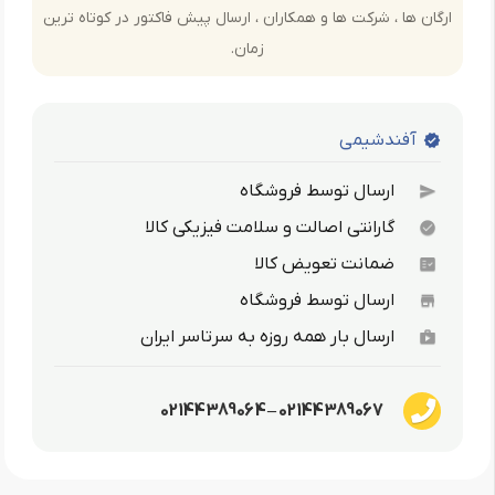
ارگان ها ، شرکت ها و همکاران ، ارسال پیش فاکتور در کوتاه ترین
زمان.
آفندشیمی
verified
ارسال توسط فروشگاه
send
گارانتی اصالت و سلامت فیزیکی کالا
check_circle
ضمانت تعویض کالا
fact_check
ارسال توسط فروشگاه
store
ارسال بار همه روزه به سرتاسر ایران
shop
02144389067 – 02144389064