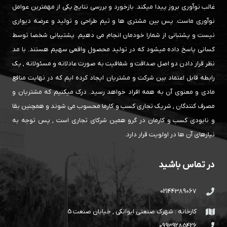
غالب نوآوری بروز پیدا میکند. بازخورد و بررسی نتایج یکی از مهمترین عوامل
نوآوری ماست. پس بین مشتری ها و تیم طراحی و تولید و عرضه دیواری
نیست و پشتبانی از شمارا خودمان انجام می دهیم. پشتیبانی شخصا توسط
کسانی پاسخ داده میشود که در تولید محصول واقعی سهیم هستند. با مد
نظر قرار دادن دو اصل صداقت و شفافیت به صورت عادلانه و مسئولانه , یک
رابطه قابل اعتماد بین شرکت و مشتریان ایجاد کرده ایم که در نهایت منافع
مادی و معنوی آن به همه افراد خواهد رسید. درک میکنیم که مشتریان و
مصرف کنندگان , شریک تجاری کسب و کارما محسوب می شوند و همچنین بقا
و نابودی کسب و کارمان در گرو همین شرکای تجاری است , پس توجه به
نیازهای آن ها در اولویت قرار دارد.
در تماس باشید
02144389067
کارخانه : شهرک صنعتی ایوانکی , خیابان صنعت 5
09939285426